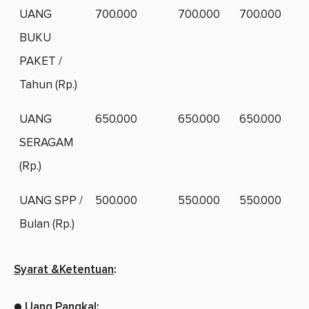
UANG
700.000
700.000
700.000
BUKU
PAKET /
Tahun (Rp.)
UANG
650.000
650.000
650.000
SERAGAM
(Rp.)
UANG SPP /
500.000
550.000
550.000
Bulan (Rp.)
Syarat &Ketentuan
:
● Uang Pangkal: